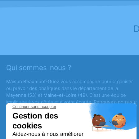
D
Qui sommes-nous ?
Maison Beaumont-Guez
vous accompagne pour organiser
ou prévoir des obsèques dans le département de la
Mayenne
(53)
et
Maine-et-Loire (49)
. C’est une équipe
impliquée à vos côtés et à votre écoute. Retrouvez-nous sur
nos agence de pompes funèbres à
Château-Gontier,
Segré-en-Anjou Bleu, Mûrs Erigné et Angers ouest.
Prise
en charge immédiate dans tous les
Pays de la Loire.
Agence de Château-Gontier-sur-Mayenne