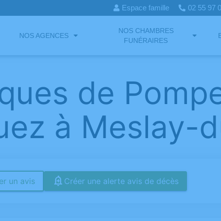
Espace famille
02 55 97
NOS CHAMBRES
NOS AGENCES
FUNÉRAIRES
èques de Pomp
ez à Meslay-d
r un avis
Créer une alerte avis de décès