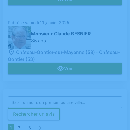
Publié le samedi 11 janvier 2025
Monsieur Claude BESNIER
85 ans
-
Château-Gontier-sur-Mayenne (53)
Château-
Gontier (53)
Voir
Rechercher un avis
1
2
3