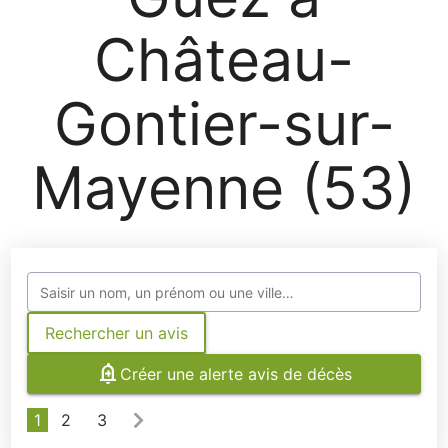
Château-
Gontier-sur-
Mayenne (53)
Rechercher un avis
Créer une alerte avis de décès
1
2
3