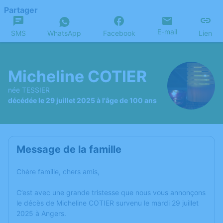
Partager
E-mail
SMS
WhatsApp
Facebook
Lien
Micheline COTIER
née TESSIER
décédée le 29 juillet 2025 à l'âge de 100 ans
Message de la famille
Chère famille, chers amis,
C’est avec une grande tristesse que nous vous annonçons
le décès de Micheline COTIER survenu le mardi 29 juillet
2025 à Angers.