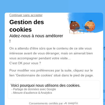
Déroulé de
Le jeudi 
Eglise Sai