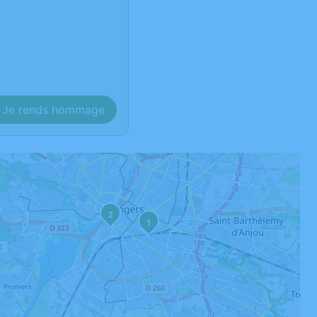
Je rends hommage
2
1