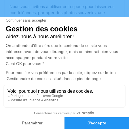
Nous vous invitons à utiliser cet espace pour laisser vos
condoléances, partager des photos souvenirs, une
anecdote ou exprimer vos pensées à travers des poèmes
ou des textes. Cet endroit est un lieu d'expression dédié à
honorer la mémoire de Marcel LANCELIN.
Un service de plantation d’arbre hommage est
disponible
ici
.
Je rends hommage
Cérémonie religieuse
jeudi 17 octobre 2024 à 14h30
Église la Trinité de Château-Gontier
53200 Château-Gontier
1
Je rends hommage
Faire-part
Hommages