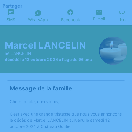
Partager
E-mail
SMS
WhatsApp
Facebook
Lien
Marcel LANCELIN
né LANCELIN
décédé le 12 octobre 2024 à l'âge de 96 ans
Message de la famille
Chère famille, chers amis,
C’est avec une grande tristesse que nous vous annonçons
le décès de Marcel LANCELIN survenu le samedi 12
octobre 2024 à Château Gontier.