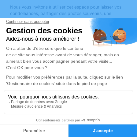
Nous vous invitons à utiliser cet espace pour laisser vos
condoléances, partager des photos souvenirs, une
anecdote ou exprimer vos pensées à travers des poèmes
ou des textes. Cet endroit est un lieu d'expression dédié à
honorer la mémoire de Loïc HERCENT.
Un service de plantation d’arbre hommage est
disponible
ici
.
Je rends hommage
Cérémonie religieuse
jeudi 16 janvier 2025 à 14h00
Église Château Gontier Saint Martin de
Bazouges de Château-Gontier
53200 Château-Gontier
6
Faire-part
Hommages
Je rends hommage