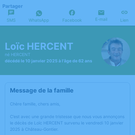
Partager
E-mail
SMS
WhatsApp
Facebook
Lien
Loïc HERCENT
né HERCENT
décédé le 10 janvier 2025 à l'âge de 62 ans
Message de la famille
Chère famille, chers amis,
C’est avec une grande tristesse que nous vous annonçons
le décès de Loïc HERCENT survenu le vendredi 10 janvier
2025 à Château-Gontier.