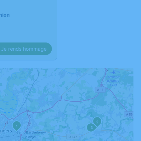
hion
Je rends hommage
2
1
3