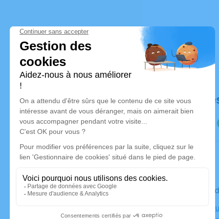
Déroulé de
Le vendre
Crématoriu