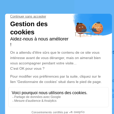
Déroulé de
Le mercre
Crématoriu
Poiriers, 