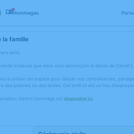
Hommages
Part
0
la famille
hers amis,
grande tristesse que nous vous annonçons le décès de Daniel 
ons à utiliser cet espace pour laisser vos condoléances, parta
rs des poèmes ou des textes. Cet endroit est un lieu d'expres
lantation d’arbre hommage est
disponible ici
.