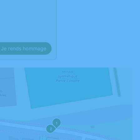
Je rends hommage
1
2