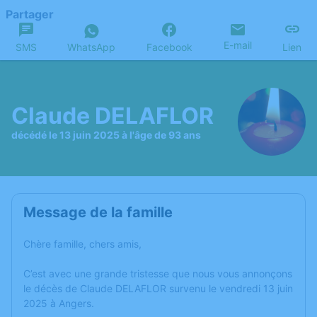
Partager
E-mail
SMS
WhatsApp
Facebook
Lien
Claude DELAFLOR
décédé le 13 juin 2025 à l'âge de 93 ans
Message de la famille
Chère famille, chers amis,
C’est avec une grande tristesse que nous vous annonçons
le décès de Claude DELAFLOR survenu le vendredi 13 juin
2025 à Angers.