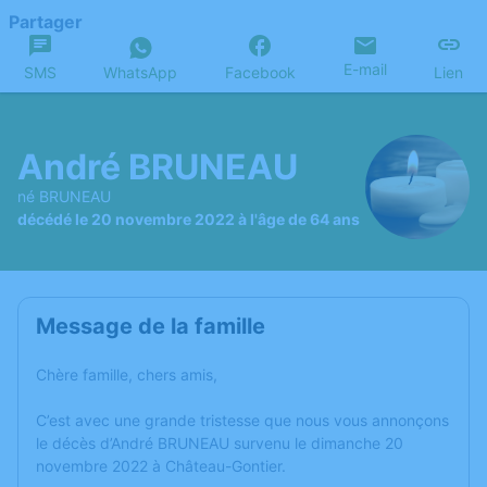
Partager
E-mail
SMS
WhatsApp
Facebook
Lien
André BRUNEAU
né BRUNEAU
décédé le 20 novembre 2022 à l'âge de 64 ans
Message de la famille
Chère famille, chers amis,
C’est avec une grande tristesse que nous vous annonçons
le décès d’André BRUNEAU survenu le dimanche 20
novembre 2022 à Château-Gontier.