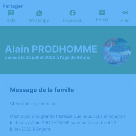
Partager
E-mail
SMS
WhatsApp
Facebook
Lien
Alain PRODHOMME
décédé le 22 juillet 2022 à l'âge de 68 ans
Message de la famille
Chère famille, chers amis,
C’est avec une grande tristesse que nous vous annonçons
le décès d’Alain PRODHOMME survenu le vendredi 22
juillet 2022 à Angers.