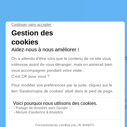
Déroulé de
Le jeudi 1
Crématoriu
Rimoux, 49