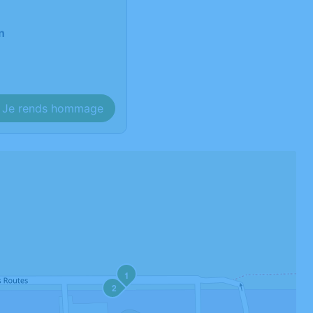
n
Je rends hommage
1
2